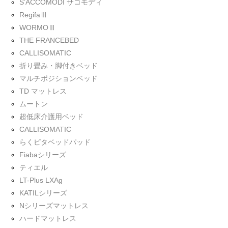
S’ACCOMODI サコモディ
RegifaⅢ
WORMOⅢ
THE FRANCEBED
CALLISOMATIC
折り畳み・脚付きベッド
マルチポジションベッド
TD マットレス
ムートン
超低床介護用ベッド
CALLISOMATIC
らくピタベッドパッド
Fiabaシリーズ
ティエル
LT-Plus LXAg
KATILシリーズ
Nシリーズマットレス
ハードマットレス