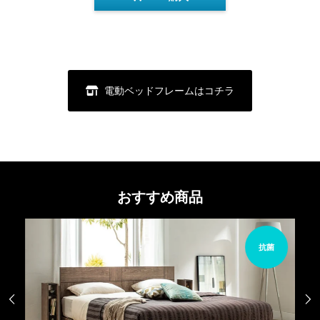
電動ベッドフレームはコチラ
おすすめ商品
サージ
抗菌

