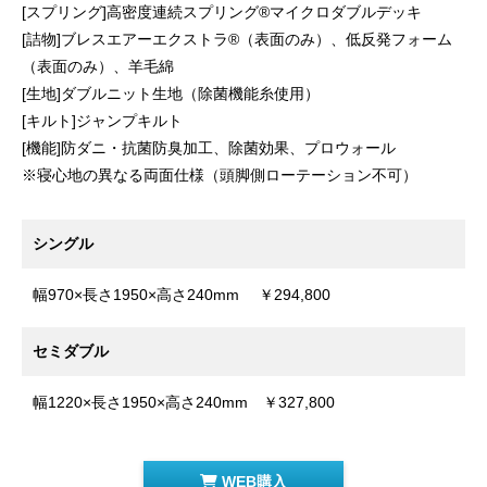
[スプリング]高密度連続スプリング®マイクロダブルデッキ
[詰物]ブレスエアーエクストラ®（表面のみ）、低反発フォーム
（表面のみ）、羊毛綿
[生地]ダブルニット生地（除菌機能糸使用）
[キルト]ジャンプキルト
[機能]防ダニ・抗菌防臭加工、除菌効果、プロウォール
※寝心地の異なる両面仕様（頭脚側ローテーション不可）
シングル
幅970×長さ1950×高さ240mm ￥294,800
セミダブル
幅1220×長さ1950×高さ240mm ￥327,800
WEB購入