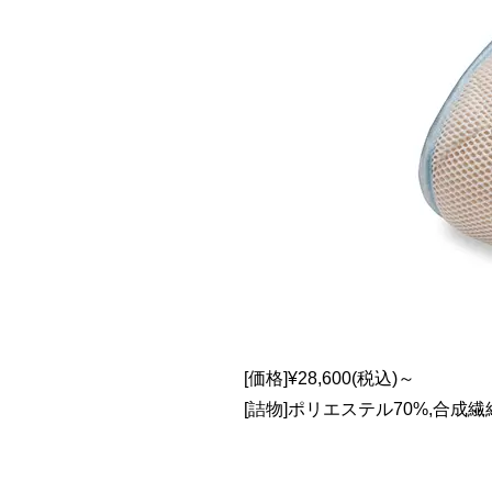
[価格]¥28,600(税込)～
[詰物]ポリエステル70%,合成