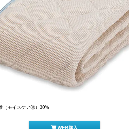
繊維（モイスケアⓇ）30%
WEB購入