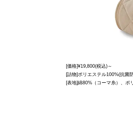
[価格]¥19,800(税込)～
[詰物]ポリエステル100%(抗
[表地]綿80%（コーマ糸）、ポ