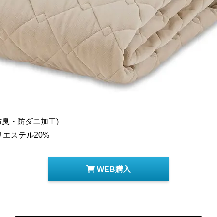
菌防臭・防ダニ加工)
リエステル20%
WEB購入