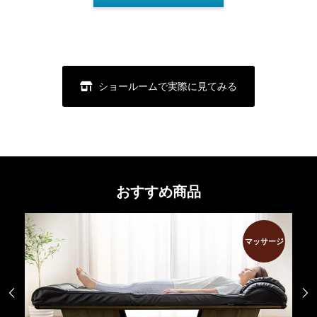
ショールームで実際に見てみる
おすすめ商品
菌
マッサージ

