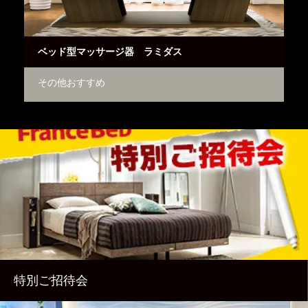
ベッド型マッサージ器 ラミダス
ラ
その他おすすめ
ベ
特別ご招待会