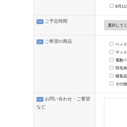
8月1
ご予定時間
任意
ご希望の商品
任意
ベッ
マッ
電動
羽毛
寝装
その
お問い合わせ・ご要望
任意
など