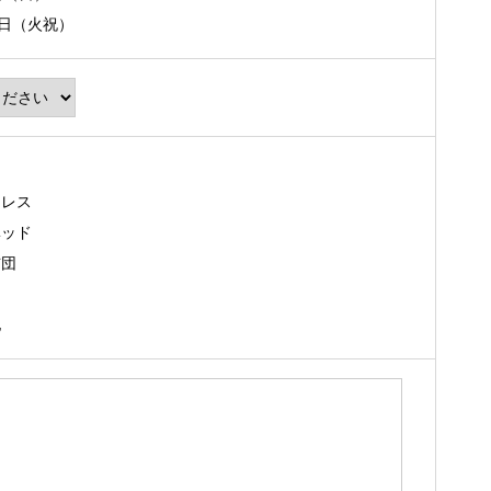
1日（火祝）
ド
トレス
ベッド
布団
品
他