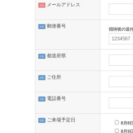
メールアドレス
必須
郵便番号
任意
招待状の送
都道府県
任意
ご住所
任意
電話番号
任意
ご来場予定日
任意
8月8
8月9